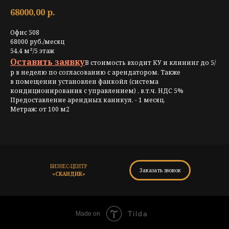
68000,00
р.
Офис 508
68000 руб./месяц
54,4
м²
/5 этаж
Оставить заявку
В стоимость входит КУ и клининг до 5/
р в неделю по согласованию с арендатором. Также
в помещении установлен фанкойл (система
кондиционирования с управлением) , в.т.ч. НДС 5%
Предоставление арендных каникул. - 1 месяц.
Метраж: от 100 м2
БИЗНЕС-ЦЕНТР
Заказать звонок
«СКАНДИК»
Tilda
Made on